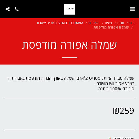
בית
חנות
נשים
מעצבים
STREET CHARM סטריט צ'ארם
שמלה אפורה מודפסת
שמלה אפורה מודפסת
שמלה מבית המותג סטריט צ׳ארם. שמלה באורך הברך, מודפסת בעבודת יד
סוג בד: 100% כותנה
₪
259
צבע לבחירה:
*