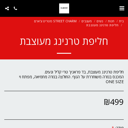
בית
חנות
נשים
מעצבים
STREET CHARM סטריט צ'ארם
חליפת טרנינג מעוצבת
חליפת טרנינג מעוצבת
ONE SIZE
₪
499
מידה:
*