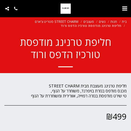
בית
חנות
נשים
מעצבים
STREET CHARM סטריט צ'ארם
חליפת טרנינג מודפסת טורכיז הדפס ורוד
חליפת טרנינג מודפסת
טורכיז הדפס ורוד
טי שירט מודפסת בגזרה רפוייה, אוורירית ומשוחררת על הגוף
₪
499