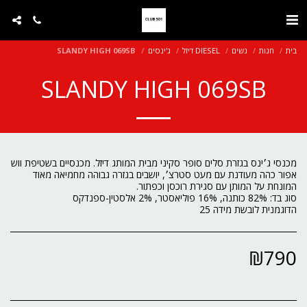
בית
חנות
נשים
DIESEL דיזל
ג'ינסים
SLANDY HIGH 069SB
SLANDY HIGH 069SB
מכנסי ג׳ינס בגזרת סלים סופר סקיני מבית המותג דיזל. מכנסיים בשטיפת ווש
אפור כהה מעודנת עם מעט סטרצ׳, יושבים בגזרה גבוהה מחמיאה מאוד
הדוגמנית לובשת מידה 25
₪
790