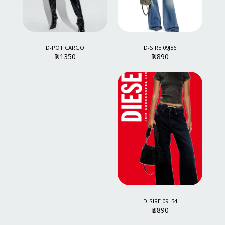
D-POT CARGO
D-SIRE 09J86
₪
1350
₪
890
D-SIRE 09L54
₪
890