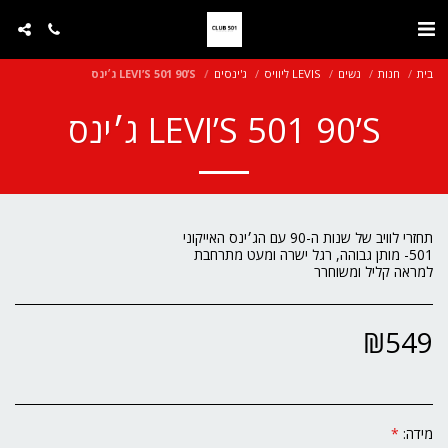
בית
חנות
נשים
LEVIS ליוויס
ג'ינסים
LEVI’S 501 90’S ג׳ינס
LEVI’S 501 90’S ג׳ינס
למראה קליל ומשוחרר
₪
549
מידה:
*