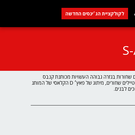
לקולקציית הג׳ינסים החדשה
ם שחורות בגזרה גבוהה העשויות מכותנת קנבס
איכותית, סוליית גומי לבנה עם דיטיילים שחורים, מיתוג של פאץ׳ D הקלאסי של המותג