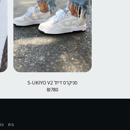
סניקרס דיזל S-UKIYO V2
₪
780
בית
נש