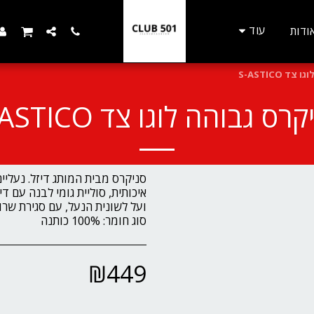
עוד
ודות
 S-ASTICO
רס גבוהה לוגו צד S-ASTICO
סניקרס מבית המותג דיזל. נעליי
סוג חומר: 100% כותנה
₪
449