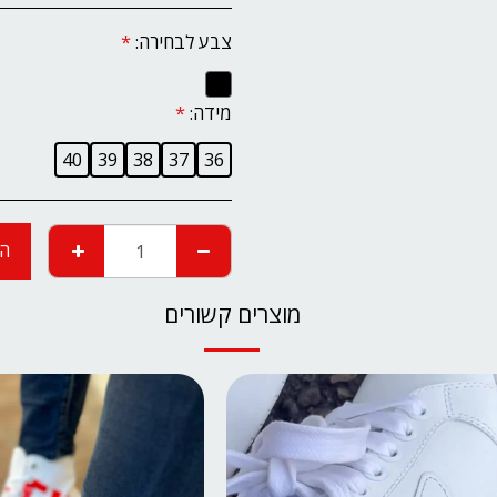
צבע לבחירה:
*
מידה:
*
40
39
38
37
36
הו
מוצרים קשורים