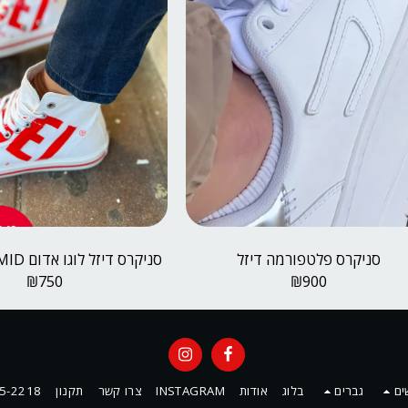
סניקרס פלטפורמה דיזל
סניקרס דיזל לוגו אדום S-ATHOS MID
₪
750
₪
900
ים
גברים
בלוג
אודות
INSTAGRAM
צרו קשר
תקנון
5-2218