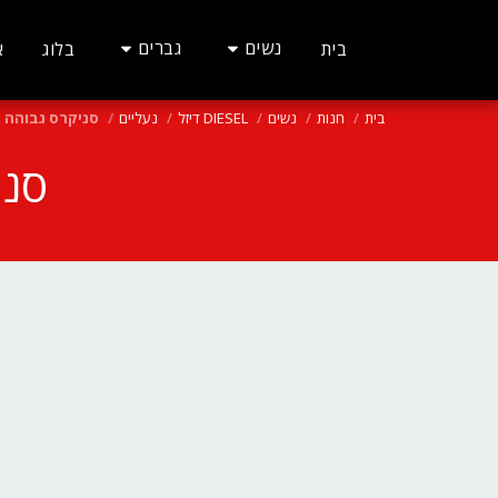
נשים
גברים
בית
בלוג
א
בית
חנות
נשים
DIESEL דיזל
נעליים
סניקרס גבוהה לוגו צד
סניק