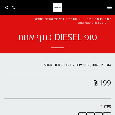
בית
חנות
נשים
DIESEL דיזל
בגדי גוף, הלבשה תחתנה
טופ DIESEL כתף אחת
טופ DIESEL כתף אחת
טופ דיזל שחור, כתף אחת עם לוגו המותג מוטבע
₪
199
מידה:
*