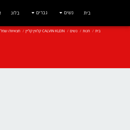
נשים
גברים
בית
בלוג
א
בית
חנות
נשים
CALVIN KLEIN קלווין קליין
חצאיות/ שמלו