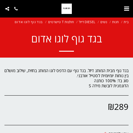
בית
חנות
נשים
DIESEL דיזל
חולצות T טישרטים
בגד גוף לוגו אדום
בגד גוף לוגו אדום
בגד גוף מבית המותג דיזל. בגד גוף עם הדפס לוגו המותג בחזית, שילוב מושלם
הדוגמנית לובשת מידה S
₪
289