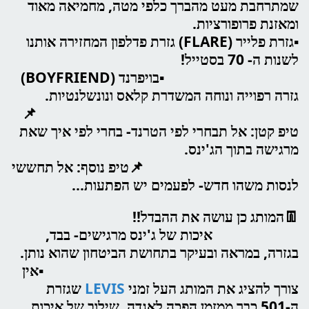
שמתרחבת מעט מהברך כלפי מטה, מחמיאה מאוד
ומאזנת פרופורציות.
▪️גזרת פלייר (FLARE) גזרת פדלפון המחזירה אותנו
לשנות ה- 70 בסטייל!
▪️בויפרנד (BOYFRIEND)
גזרה רפוייה ונוחה המשדרת קלאס ונונשלנטיות.
📌
טיפ קטן: אל תבחרי לפי הטרנד- בחרי לפי איך שאת
מרגישה בתוך הג'ינס.
📌טיפ נוסף: אל תחששי
לנסות משהו חדש- לפעמים יש הפתעות...
👖המותג כן עושה את ההבדל!!
איכות של ג'ינס מרגישים- בבד,
בגזרה, במראה ובעיקר בתחושת הביטחון שהוא נותן.
▪️אין
צורך להציג את המותג העל זמני
LEVIS
שגזרת
ה-501 כבר ממזמן הפכה לאגדה. שילוב של איכות,