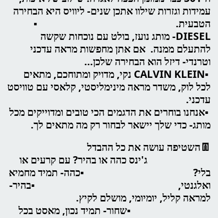
עמידות וגזרות שילוו אתכן שנים- ליוויס היא הבחירה
הטבעית. ▪️
DIESEL- מותג נועז, בולט עם נוכחות שקשה
להתעלם ממנה. אם אתן מחפשות מראה עדכני
וטרנדי- דיזל הוא הבחירה שלכן...
▪️CALVIN KLEIN נקי, מדויק ומתוחכם, מתאים
לכל לוק, משדר מראה מינימליסטי, קלאסי עם טוויסט
עדכני.
▪️אנחנו בוחרים את הדגמים הכי טובים ומדוייקים מכל
מותג- כדי שלך יישאר לבחור רק מה מתאים לך.
👖השטיפה עושה את כל ההבדל
ג'ינס כהה או בהיר? עם קרעים או
בלי? ▪️כהה- תמיד מחמיא
ואלגנטי, ▪️בהיר-
למראה קליל, יומיומי, מושלם לקיץ.
▪️שחור- תמיד נכון, מאסט בכל